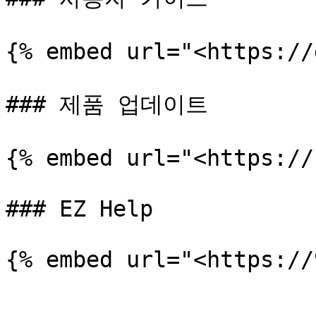
{% embed url="<https://
### 제품 업데이트

{% embed url="<https://
### EZ Help
