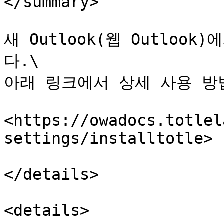
</summary>

새 Outlook(웹 Outlo
다.\

아래 링크에서 상세 사용 방
<https://owadocs.totlel
settings/installtotle>

</details>

<details>
